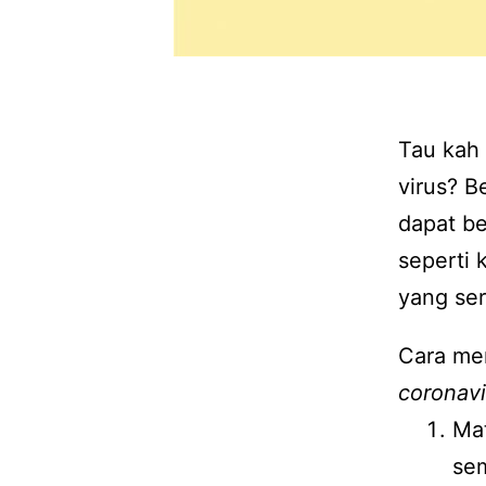
Tau kah 
virus? B
dapat be
seperti 
yang ser
Cara me
coronavi
Mat
se