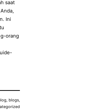
ah saat
 Anda,
. Ini
tu
ng-orang
uide-
Blog
,
blogs
,
ategorized