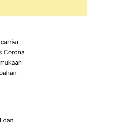
carrier
us Corona
ermukaan
 bahan
p
l dan