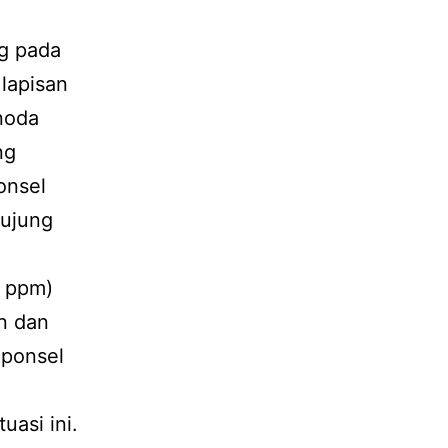
g pada
lapisan
noda
ng
onsel
 ujung
 ppm)
n dan
 ponsel
uasi ini.