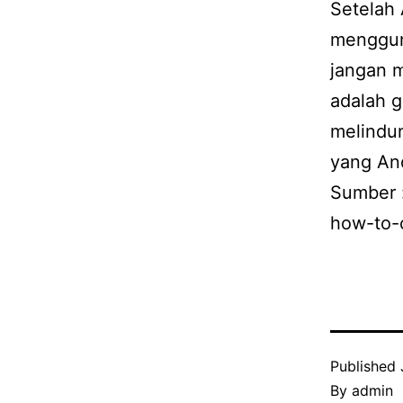
Setelah 
mengguna
jangan m
adalah 
melindu
yang And
Sumber 
how-to-
Published
By
admin