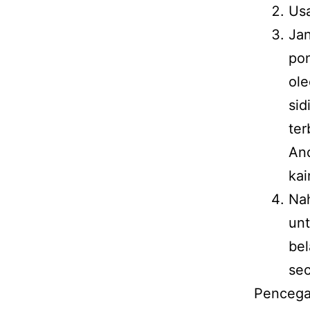
Usa
Ja
pon
ole
sid
ter
And
kai
Na
un
bel
sec
Pencegah